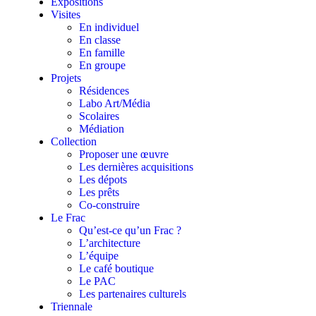
Expositions
Visites
En individuel
En classe
En famille
En groupe
Projets
Résidences
Labo Art/Média
Scolaires
Médiation
Collection
Proposer une œuvre
Les dernières acquisitions
Les dépots
Les prêts
Co-construire
Le Frac
Qu’est-ce qu’un Frac ?
L’architecture
L’équipe
Le café boutique
Le PAC
Les partenaires culturels
Triennale