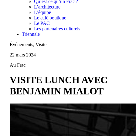
Qu’est-ce qu’un Frac ?
L’architecture
L’équipe
Le café boutique
Le PAC
Les partenaires culturels
Triennale
Événements, Visite
22 mars 2024
Au Frac
VISITE LUNCH AVEC
BENJAMIN MIALOT