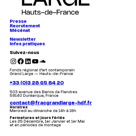
Presse
Recrutement
Mécénat
Newsletter
Infos pratiques
Suivez-nous
Instagram
Facebook
LinkedIn
YouTube
SoundCloud
Fonds régional d’art contemporain
Grand Large — Hauts-de-France
+33 (0)3 28 65 84 20
503 avenue des Bancs de Flandres
59140 Dunkerque, France
contact@fracgrandlarge-hdf.fr
Horaires
Mercredi au dimanche de 14h à 18h
Fermetures et jours fériés
Les 25 Décembre, 1er Janvier et 1er Mai
et en périodes de montage