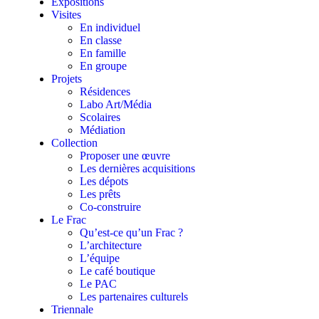
Expositions
Visites
En individuel
En classe
En famille
En groupe
Projets
Résidences
Labo Art/Média
Scolaires
Médiation
Collection
Proposer une œuvre
Les dernières acquisitions
Les dépots
Les prêts
Co-construire
Le Frac
Qu’est-ce qu’un Frac ?
L’architecture
L’équipe
Le café boutique
Le PAC
Les partenaires culturels
Triennale