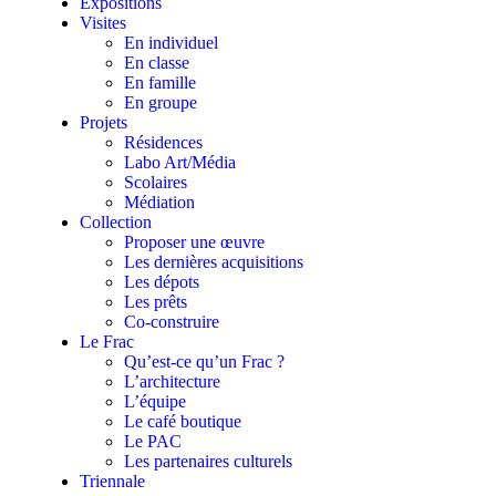
Expositions
Visites
En individuel
En classe
En famille
En groupe
Projets
Résidences
Labo Art/Média
Scolaires
Médiation
Collection
Proposer une œuvre
Les dernières acquisitions
Les dépots
Les prêts
Co-construire
Le Frac
Qu’est-ce qu’un Frac ?
L’architecture
L’équipe
Le café boutique
Le PAC
Les partenaires culturels
Triennale