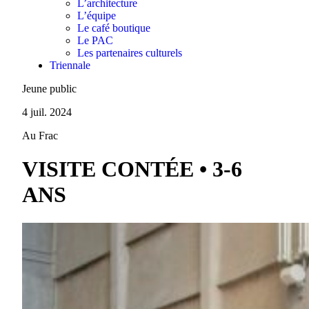
L’architecture
L’équipe
Le café boutique
Le PAC
Les partenaires culturels
Triennale
Jeune public
4 juil. 2024
Au Frac
VISITE CONTÉE • 3-6
ANS