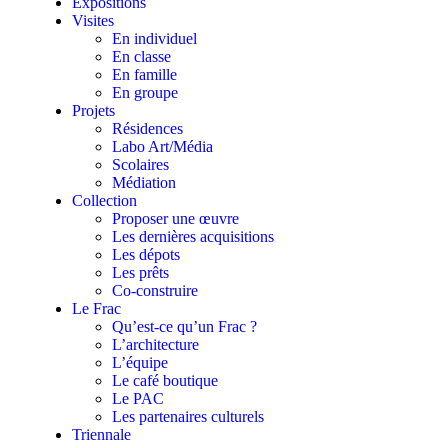
Expositions
Visites
En individuel
En classe
En famille
En groupe
Projets
Résidences
Labo Art/Média
Scolaires
Médiation
Collection
Proposer une œuvre
Les dernières acquisitions
Les dépots
Les prêts
Co-construire
Le Frac
Qu’est-ce qu’un Frac ?
L’architecture
L’équipe
Le café boutique
Le PAC
Les partenaires culturels
Triennale