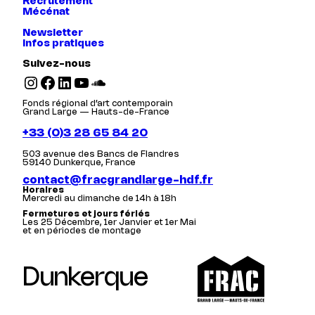
Recrutement
Mécénat
Newsletter
Infos pratiques
Suivez-nous
Instagram
Facebook
LinkedIn
YouTube
SoundCloud
Fonds régional d’art contemporain
Grand Large — Hauts-de-France
+33 (0)3 28 65 84 20
503 avenue des Bancs de Flandres
59140 Dunkerque, France
contact@fracgrandlarge-hdf.fr
Horaires
Mercredi au dimanche de 14h à 18h
Fermetures et jours fériés
Les 25 Décembre, 1er Janvier et 1er Mai
et en périodes de montage
Dunkerque