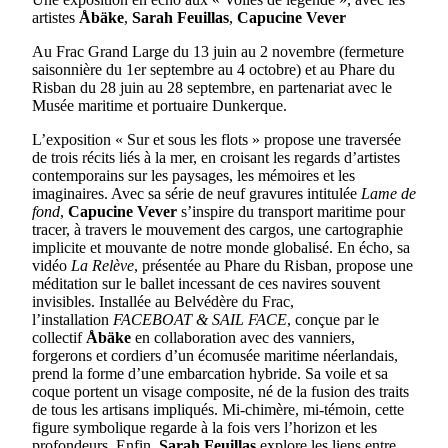
artistes
Åbäke
,
Sarah Feuillas
,
Capucine Vever
Au Frac Grand Large du 13 juin au 2 novembre (fermeture
saisonnière du 1er septembre au 4 octobre) et au Phare du
Risban du 28 juin au 28 septembre, en partenariat avec le
Musée maritime et portuaire Dunkerque.
L’exposition « Sur et sous les flots » propose une traversée
de trois récits liés à la mer, en croisant les regards d’artistes
contemporains sur les paysages, les mémoires et les
imaginaires. Avec sa série de neuf gravures intitulée
Lame de
fond
,
Capucine Vever
s’inspire du transport maritime pour
tracer, à travers le mouvement des cargos, une cartographie
implicite et mouvante de notre monde globalisé. En écho, sa
vidéo
La Relève
, présentée au Phare du Risban, propose une
méditation sur le ballet incessant de ces navires souvent
invisibles. Installée au Belvédère du Frac,
l’installation
FACEBOAT & SAIL FACE
, conçue par le
collectif
Åbäke
en collaboration avec des vanniers,
forgerons et cordiers d’un écomusée maritime néerlandais,
prend la forme d’une embarcation hybride. Sa voile et sa
coque portent un visage composite, né de la fusion des traits
de tous les artisans impliqués. Mi-chimère, mi-témoin, cette
figure symbolique regarde à la fois vers l’horizon et les
profondeurs. Enfin,
Sarah Feuillas
explore les liens entre