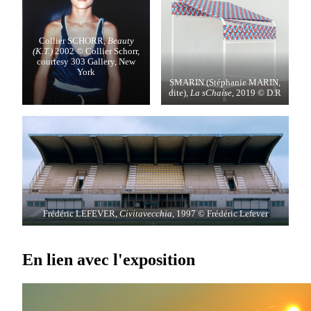
Collier SCHORR,
Beauty
(K.T.)
2002 © Collier Schorr,
courtesy 303 Gallery, New
York
SMARIN (Stéphanie MARIN,
dite),
La sChaise
, 2019 © D.R
Frédéric LEFEVER,
Civitavecchia
, 1997 © Frédéric Lefever
En lien avec l'exposition