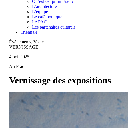
Qu’est-ce qu’un Frac ?
L’architecture
L’équipe
Le café boutique
Le PAC
Les partenaires culturels
Triennale
Événements, Visite
VERNISSAGE
4 oct. 2025
Au Frac
Vernissage des expositions