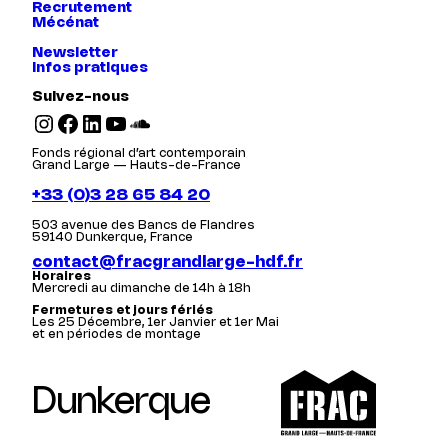
Recrutement
Mécénat
Newsletter
Infos pratiques
Suivez-nous
Instagram
Facebook
LinkedIn
YouTube
SoundCloud
Fonds régional d’art contemporain
Grand Large — Hauts-de-France
+33 (0)3 28 65 84 20
503 avenue des Bancs de Flandres
59140 Dunkerque, France
contact@fracgrandlarge-hdf.fr
Horaires
Mercredi au dimanche de 14h à 18h
Fermetures et jours fériés
Les 25 Décembre, 1er Janvier et 1er Mai
et en périodes de montage
Dunkerque