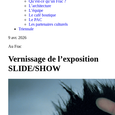
Qu’est-ce qu’un Frac ?
L’architecture
L’équipe
Le café boutique
Le PAC
Les partenaires culturels
Triennale
9 avr. 2026
Au Frac
Vernissage de l’exposition
SLIDE/SHOW