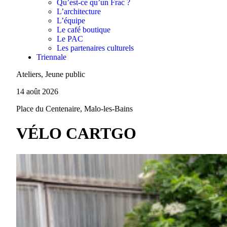
Qu’est-ce qu’un Frac ?
L’architecture
L’équipe
Le café boutique
Le PAC
Les partenaires culturels
Triennale
Ateliers, Jeune public
14 août 2026
Place du Centenaire, Malo-les-Bains
VÉLO CARTGO