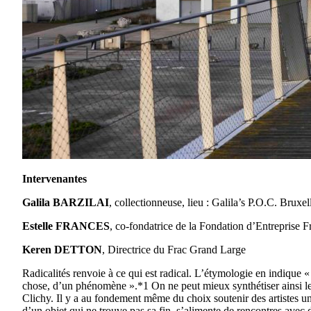
Intervenantes
Galila BARZILAI
, collectionneuse, lieu : Galila’s P.O.C. Bruxel
Estelle FRANCES
, co-fondatrice de la Fondation d’Entreprise Fr
Keren DETTON
, Directrice du Frac Grand Large
Radicalités renvoie à ce qui est radical. L’étymologie en indique « 
chose, d’un phénomène ».*1 On ne peut mieux synthétiser ainsi les 
Clichy. Il y a au fondement même du choix soutenir des artistes une 
d’un objet qui ne trouve pas sa fin, s’alimente de rencontres avec