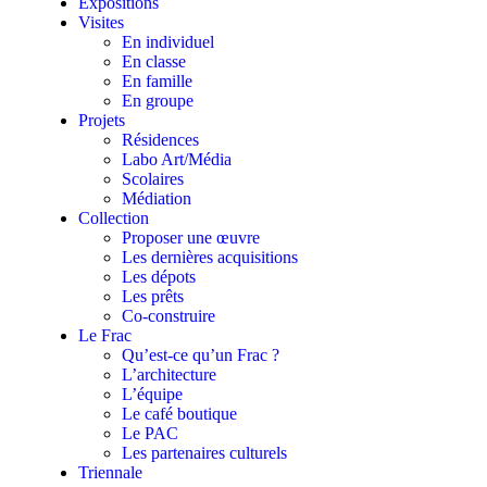
Expositions
Visites
En individuel
En classe
En famille
En groupe
Projets
Résidences
Labo Art/Média
Scolaires
Médiation
Collection
Proposer une œuvre
Les dernières acquisitions
Les dépots
Les prêts
Co-construire
Le Frac
Qu’est-ce qu’un Frac ?
L’architecture
L’équipe
Le café boutique
Le PAC
Les partenaires culturels
Triennale