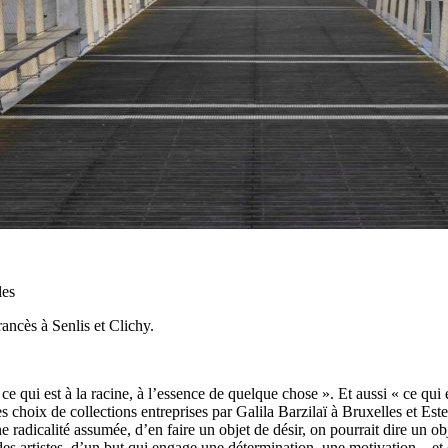
les
ancès à Senlis et Clichy.
ce qui est à la racine, à l’essence de quelque chose ». Et aussi « ce qui 
choix de collections entreprises par Galila Barzilaï à Bruxelles et Est
radicalité assumée, d’en faire un objet de désir, on pourrait dire un obj
 des artistes, d’un but qui engage une détermination, une motivation…et 