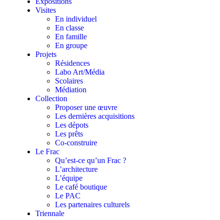
Expositions
Visites
En individuel
En classe
En famille
En groupe
Projets
Résidences
Labo Art/Média
Scolaires
Médiation
Collection
Proposer une œuvre
Les dernières acquisitions
Les dépots
Les prêts
Co-construire
Le Frac
Qu’est-ce qu’un Frac ?
L’architecture
L’équipe
Le café boutique
Le PAC
Les partenaires culturels
Triennale