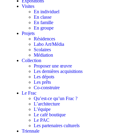
Expositions
Visites
En individuel
En classe
En famille
En groupe
Projets
Résidences
Labo Art/Média
Scolaires
Médiation
Collection
Proposer une œuvre
Les dernières acquisitions
Les dépots
Les prêts
Co-construire
Le Frac
Qu’est-ce qu’un Frac ?
L’architecture
L’équipe
Le café boutique
Le PAC
Les partenaires culturels
Triennale