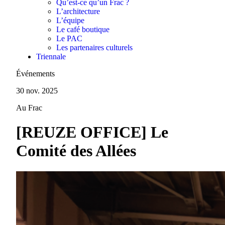
Qu’est-ce qu’un Frac ?
L’architecture
L’équipe
Le café boutique
Le PAC
Les partenaires culturels
Triennale
Événements
30 nov. 2025
Au Frac
[REUZE OFFICE] Le
Comité des Allées