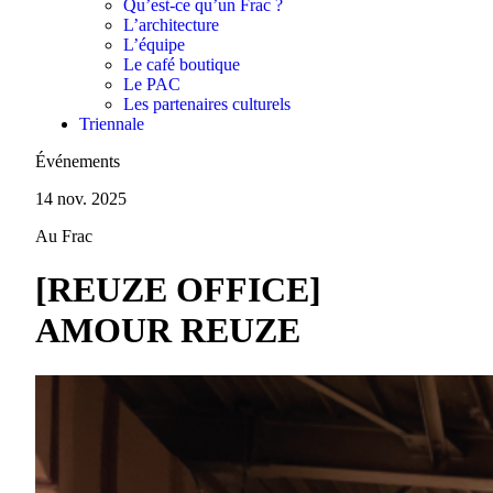
Qu’est-ce qu’un Frac ?
L’architecture
L’équipe
Le café boutique
Le PAC
Les partenaires culturels
Triennale
Événements
14 nov. 2025
Au Frac
[REUZE OFFICE]
AMOUR REUZE