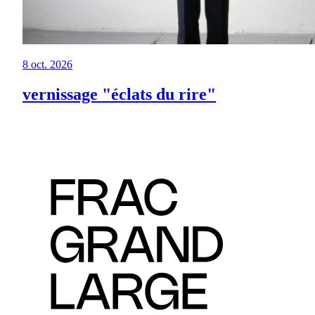
8 oct. 2026
vernissage "éclats du rire"