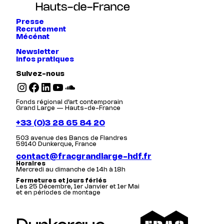
Presse
Recrutement
Mécénat
Newsletter
Infos pratiques
Suivez-nous
Instagram
Facebook
LinkedIn
YouTube
SoundCloud
Fonds régional d’art contemporain
Grand Large — Hauts-de-France
+33 (0)3 28 65 84 20
503 avenue des Bancs de Flandres
59140 Dunkerque, France
contact@fracgrandlarge-hdf.fr
Horaires
Mercredi au dimanche de 14h à 18h
Fermetures et jours fériés
Les 25 Décembre, 1er Janvier et 1er Mai
et en périodes de montage