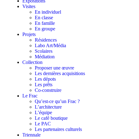
Expositions
Visites
En individuel
En classe
En famille
En groupe
Projets
Résidences
Labo Art/Média
Scolaires
Médiation
Collection
Proposer une œuvre
Les dernières acquisitions
Les dépots
Les prêts
Co-construire
Le Frac
Qu’est-ce qu’un Frac ?
L’architecture
L’équipe
Le café boutique
Le PAC
Les partenaires culturels
Triennale