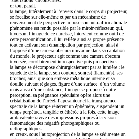
‘aberrations’ circonscrites
.
or tout parait.
la lampe, littéralement à l’envers dans le corps du projecteur,
se focalise sur elle-même et par un mécanisme de
renversement de perspective impose son auto-affirmation
.
le
phénomène est rendu possible par le miroir-réflecteur, qui,
inversant l’image de ce narcisse, intervient comme outil de
cette personnification
.
il lui reflète ainsi sa propre présence
tout en activant son émancipation par projection
.
ainsi à
l’opposé d’une camera obscura univoque dans sa captation
du monde, le projecteur agit comme une camera obscura
inversée, corollairement introspective puis prospective
.
la lampe se décompose chirurgicalement par sa lumière : le
squelette de la lampe, son contour, son(es) filament(s), ses
broches; ainsi que son embase métallique interne et sa
douille suivant réglages
.
figure d’une surface, d’un volume
mais aussi d’une substance, l’image se propose à notre
perception
.
sa prégnance spéculaire opère alors une
cristallisation de l’irréel
.
l’apesanteur et la transparence
spectrale de la lampe réitèrent un éphémère, suspendent un
temps perpétuel
.
tangible et éthérée à la fois, cette image
ambivalente ravive des impressions propres à la vision
fantomatique des négatifs photographiques ou
radiographiques
.
en creux, sous l’autoprojection de la lampe se sédimente un