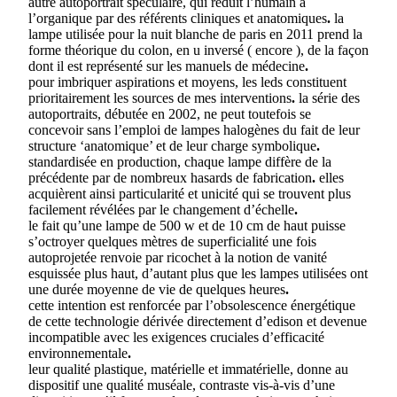
autre autoportrait spéculaire, qui réduit l’humain à
l’organique par des référents cliniques et anatomiques
.
la
lampe utilisée pour la nuit blanche de paris en 2011 prend la
forme théorique du colon, en u inversé ( encore ), de la façon
dont il est représenté sur les manuels de médecine
.
pour imbriquer aspirations et moyens, les leds constituent
prioritairement les sources de mes interventions
.
la série des
autoportraits, débutée en 2002, ne peut toutefois se
concevoir sans l’emploi de lampes halogènes du fait de leur
structure ‘anatomique’ et de leur charge symbolique
.
standardisée en production, chaque lampe diffère de la
précédente par de nombreux hasards de fabrication
.
elles
acquièrent ainsi particularité et unicité qui se trouvent plus
facilement révélées par le changement d’échelle
.
le fait qu’une lampe de 500 w et de 10 cm de haut puisse
s’octroyer quelques mètres de superficialité une fois
autoprojetée renvoie par ricochet à la notion de vanité
esquissée plus haut, d’autant plus que les lampes utilisées ont
une durée moyenne de vie de quelques heures
.
cette intention est renforcée par l’obsolescence énergétique
de cette technologie dérivée directement d’edison et devenue
incompatible avec les exigences cruciales d’efficacité
environnementale
.
leur qualité plastique, matérielle et immatérielle, donne au
dispositif une qualité muséale, contraste vis-à-vis d’une