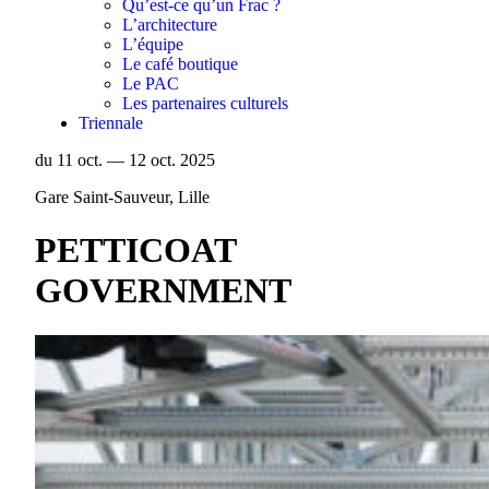
Qu’est-ce qu’un Frac ?
L’architecture
L’équipe
Le café boutique
Le PAC
Les partenaires culturels
Triennale
du 11 oct. — 12 oct. 2025
Gare Saint-Sauveur, Lille
PETTICOAT
GOVERNMENT