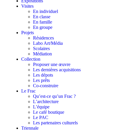
Expositions
Visites
En individuel
En classe
En famille
En groupe
Projets
Résidences
Labo Art/Média
Scolaires
Médiation
Collection
Proposer une œuvre
Les dernières acquisitions
Les dépots
Les prêts
Co-construire
Le Frac
Qu’est-ce qu’un Frac ?
L’architecture
L’équipe
Le café boutique
Le PAC
Les partenaires culturels
Triennale