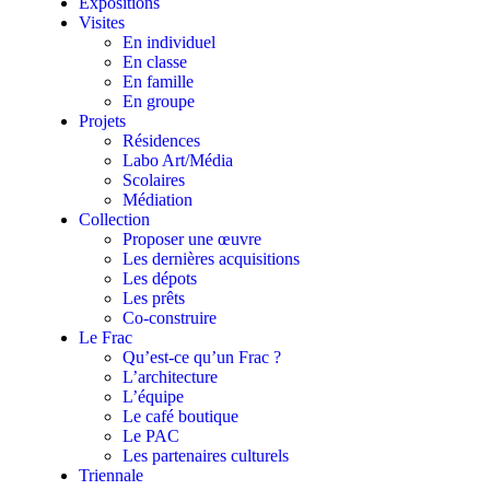
Expositions
Visites
En individuel
En classe
En famille
En groupe
Projets
Résidences
Labo Art/Média
Scolaires
Médiation
Collection
Proposer une œuvre
Les dernières acquisitions
Les dépots
Les prêts
Co-construire
Le Frac
Qu’est-ce qu’un Frac ?
L’architecture
L’équipe
Le café boutique
Le PAC
Les partenaires culturels
Triennale