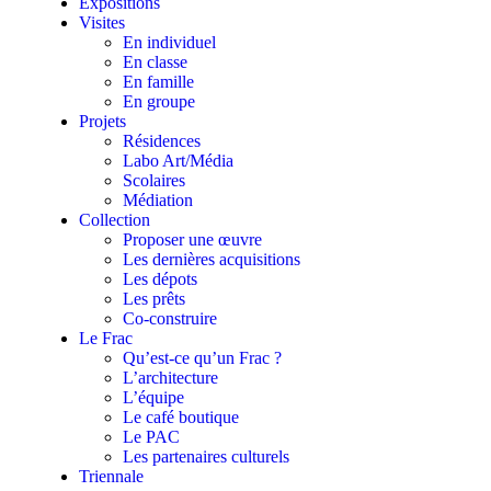
Expositions
Visites
En individuel
En classe
En famille
En groupe
Projets
Résidences
Labo Art/Média
Scolaires
Médiation
Collection
Proposer une œuvre
Les dernières acquisitions
Les dépots
Les prêts
Co-construire
Le Frac
Qu’est-ce qu’un Frac ?
L’architecture
L’équipe
Le café boutique
Le PAC
Les partenaires culturels
Triennale