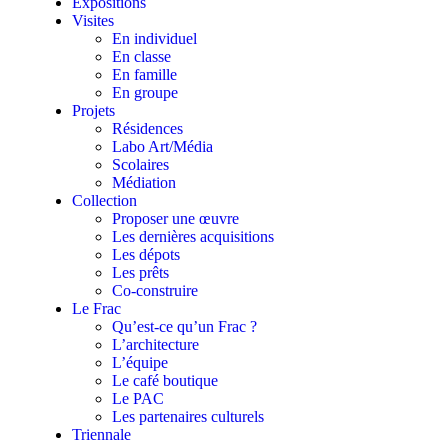
Expositions
Visites
En individuel
En classe
En famille
En groupe
Projets
Résidences
Labo Art/Média
Scolaires
Médiation
Collection
Proposer une œuvre
Les dernières acquisitions
Les dépots
Les prêts
Co-construire
Le Frac
Qu’est-ce qu’un Frac ?
L’architecture
L’équipe
Le café boutique
Le PAC
Les partenaires culturels
Triennale