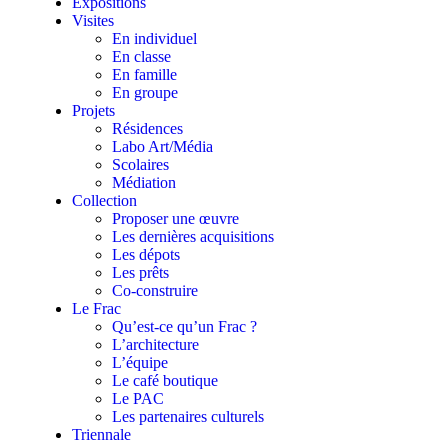
Expositions
Visites
En individuel
En classe
En famille
En groupe
Projets
Résidences
Labo Art/Média
Scolaires
Médiation
Collection
Proposer une œuvre
Les dernières acquisitions
Les dépots
Les prêts
Co-construire
Le Frac
Qu’est-ce qu’un Frac ?
L’architecture
L’équipe
Le café boutique
Le PAC
Les partenaires culturels
Triennale