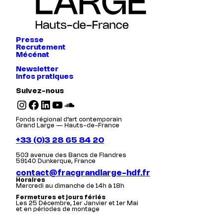
Presse
Recrutement
Mécénat
Newsletter
Infos pratiques
Suivez-nous
Instagram
Facebook
LinkedIn
YouTube
SoundCloud
Fonds régional d’art contemporain
Grand Large — Hauts-de-France
+33 (0)3 28 65 84 20
503 avenue des Bancs de Flandres
59140 Dunkerque, France
contact@fracgrandlarge-hdf.fr
Horaires
Mercredi au dimanche de 14h à 18h
Fermetures et jours fériés
Les 25 Décembre, 1er Janvier et 1er Mai
et en périodes de montage