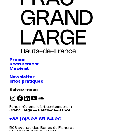
Presse
Recrutement
Mécénat
Newsletter
Infos pratiques
Suivez-nous
Instagram
Facebook
LinkedIn
YouTube
SoundCloud
Fonds régional d’art contemporain
Grand Large — Hauts-de-France
+33 (0)3 28 65 84 20
503 avenue des Bancs de Flandres