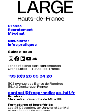
Presse
Recrutement
Mécénat
Newsletter
Infos pratiques
Suivez-nous
Instagram
Facebook
LinkedIn
YouTube
SoundCloud
Fonds régional d’art contemporain
Grand Large — Hauts-de-France
+33 (0)3 28 65 84 20
503 avenue des Bancs de Flandres
59140 Dunkerque, France
contact@fracgrandlarge-hdf.fr
Horaires
Mercredi au dimanche de 14h à 18h
Fermetures et jours fériés
Les 25 Décembre, 1er Janvier et 1er Mai
et en périodes de montage