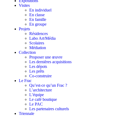
Expositions
Visites
En individuel
En classe
En famille
En groupe
Projets
Résidences
Labo Art/Média
Scolaires
Médiation
Collection
Proposer une œuvre
Les dernières acquisitions
Les dépots
Les prêts
Co-construire
Le Frac
Qu’est-ce qu’un Frac ?
L’architecture
L’équipe
Le café boutique
Le PAC
Les partenaires culturels
Triennale