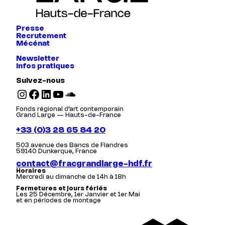
Presse
Recrutement
Mécénat
Newsletter
Infos pratiques
Suivez-nous
Instagram
Facebook
LinkedIn
YouTube
SoundCloud
Fonds régional d’art contemporain
Grand Large — Hauts-de-France
+33 (0)3 28 65 84 20
503 avenue des Bancs de Flandres
59140 Dunkerque, France
contact@fracgrandlarge-hdf.fr
Horaires
Mercredi au dimanche de 14h à 18h
Fermetures et jours fériés
Les 25 Décembre, 1er Janvier et 1er Mai
et en périodes de montage