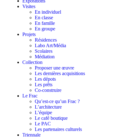
Expositions
Visites
En individuel
En classe
En famille
En groupe
Projets
Résidences
Labo Art/Média
Scolaires
Médiation
Collection
Proposer une œuvre
Les dernières acquisitions
Les dépots
Les prêts
Co-construire
Le Frac
Qu’est-ce qu’un Frac ?
L’architecture
L’équipe
Le café boutique
Le PAC
Les partenaires culturels
Triennale