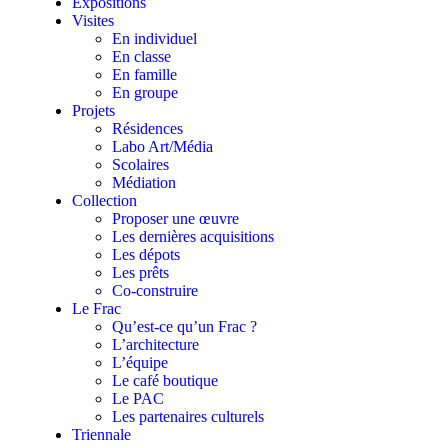
Expositions
Visites
En individuel
En classe
En famille
En groupe
Projets
Résidences
Labo Art/Média
Scolaires
Médiation
Collection
Proposer une œuvre
Les dernières acquisitions
Les dépots
Les prêts
Co-construire
Le Frac
Qu’est-ce qu’un Frac ?
L’architecture
L’équipe
Le café boutique
Le PAC
Les partenaires culturels
Triennale