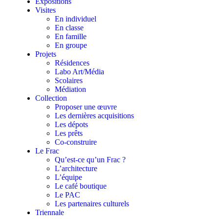
Expositions
Visites
En individuel
En classe
En famille
En groupe
Projets
Résidences
Labo Art/Média
Scolaires
Médiation
Collection
Proposer une œuvre
Les dernières acquisitions
Les dépots
Les prêts
Co-construire
Le Frac
Qu’est-ce qu’un Frac ?
L’architecture
L’équipe
Le café boutique
Le PAC
Les partenaires culturels
Triennale