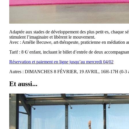
Adaptée aux stades de développement des plus petit·es, chaque séanc
stimulent l’imaginaire et libèrent le mouvement.
Avec : Amélie Becuwe, art-thérapeute, praticienne en médiation art
Tarif : 8 €/ enfant, incluant le billet d’entrée de deux accompagn
Réservation et paiement en ligne jusqu’au mercredi 04/02
Autres : DIMANCHES 8 FÉVRIER, 19 AVRIL, 16H-17H (0-3 
Et aussi...