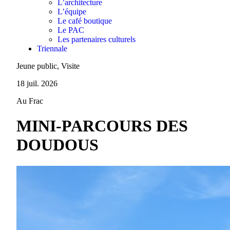
L’architecture
L’équipe
Le café boutique
Le PAC
Les partenaires culturels
Triennale
Jeune public, Visite
18 juil. 2026
Au Frac
MINI-PARCOURS DES
DOUDOUS