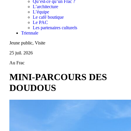
Qu’est-ce qu’un Frac ?
L’architecture
L’équipe
Le café boutique
Le PAC
Les partenaires culturels
Triennale
Jeune public, Visite
25 juil. 2026
Au Frac
MINI-PARCOURS DES
DOUDOUS