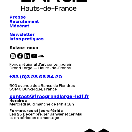
Presse
Recrutement
Mécénat
Newsletter
Infos pratiques
Suivez-nous
Instagram
Facebook
LinkedIn
YouTube
SoundCloud
Fonds régional d’art contemporain
Grand Large — Hauts-de-France
+33 (0)3 28 65 84 20
503 avenue des Bancs de Flandres
59140 Dunkerque, France
contact@fracgrandlarge-hdf.fr
Horaires
Mercredi au dimanche de 14h à 18h
Fermetures et jours fériés
Les 25 Décembre, 1er Janvier et 1er Mai
et en périodes de montage