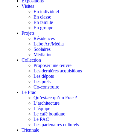
Expositions
Visites
En individuel
En classe
En famille
En groupe
Projets
Résidences
Labo Art/Média
Scolaires
Médiation
Collection
Proposer une œuvre
Les dernières acquisitions
Les dépots
Les prêts
Co-construire
Le Frac
Qu’est-ce qu’un Frac ?
L’architecture
L’équipe
Le café boutique
Le PAC
Les partenaires culturels
Triennale