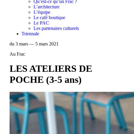
Qu’est-ce qu’un Frac ?
L’architecture
L’équipe
Le café boutique
Le PAC
Les partenaires culturels
Triennale
du 3 mars — 5 mars 2021
Au Frac
LES ATELIERS DE
POCHE (3-5 ans)