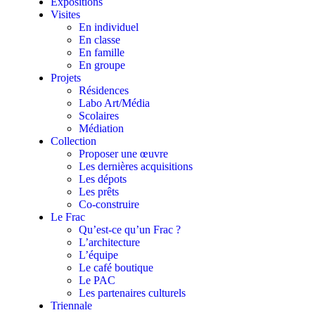
Expositions
Visites
En individuel
En classe
En famille
En groupe
Projets
Résidences
Labo Art/Média
Scolaires
Médiation
Collection
Proposer une œuvre
Les dernières acquisitions
Les dépots
Les prêts
Co-construire
Le Frac
Qu’est-ce qu’un Frac ?
L’architecture
L’équipe
Le café boutique
Le PAC
Les partenaires culturels
Triennale