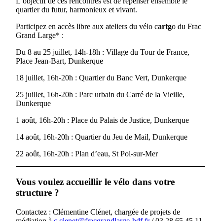
L’objectif de ces rencontres est de repenser ensemble le
quartier du futur, harmonieux et vivant.
Participez en accès libre aux ateliers du vélo c
artg
o du Frac
Grand Large* :
Du 8 au 25 juillet, 14h-18h : Village du Tour de France,
Place Jean-Bart, Dunkerque
18 juillet, 16h-20h : Quartier du Banc Vert, Dunkerque
25 juillet, 16h-20h : Parc urbain du Carré de la Vieille,
Dunkerque
1 août, 16h-20h : Place du Palais de Justice, Dunkerque
14 août, 16h-20h : Quartier du Jeu de Mail, Dunkerque
22 août, 16h-20h : Plan d’eau, St Pol-sur-Mer
Vous voulez accueillir le vélo dans votre
structure ?
Contactez : Clémentine Clénet, chargée de projets de
médiation à
c.clenet@fracgrandlarge-hdf.fr
/ 03 28 65 45 11