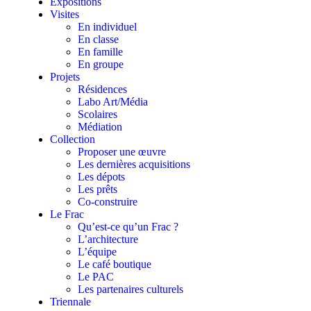
Expositions
Visites
En individuel
En classe
En famille
En groupe
Projets
Résidences
Labo Art/Média
Scolaires
Médiation
Collection
Proposer une œuvre
Les dernières acquisitions
Les dépots
Les prêts
Co-construire
Le Frac
Qu’est-ce qu’un Frac ?
L’architecture
L’équipe
Le café boutique
Le PAC
Les partenaires culturels
Triennale