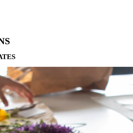
ANS
ATES