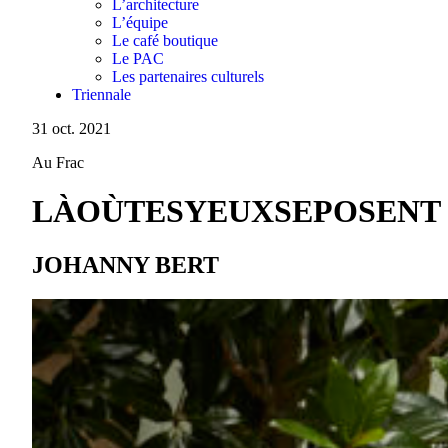
L’architecture
L’équipe
Le café boutique
Le PAC
Les partenaires culturels
Triennale
31 oct. 2021
Au Frac
LÀOÙTESYEUXSEPOSENT
JOHANNY BERT