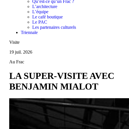
Qu’est-ce qu’un Frac ?
L’architecture
L’équipe
Le café boutique
Le PAC
Les partenaires culturels
Triennale
Visite
19 juil. 2026
Au Frac
LA SUPER-VISITE AVEC
BENJAMIN MIALOT