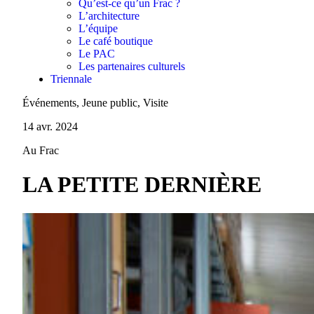
Qu’est-ce qu’un Frac ?
L’architecture
L’équipe
Le café boutique
Le PAC
Les partenaires culturels
Triennale
Événements, Jeune public, Visite
14 avr. 2024
Au Frac
LA PETITE DERNIÈRE