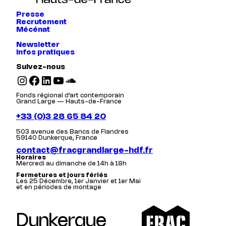
Presse
Recrutement
Mécénat
Newsletter
Infos pratiques
Suivez-nous
Instagram
Facebook
LinkedIn
YouTube
SoundCloud
Fonds régional d’art contemporain
Grand Large — Hauts-de-France
+33 (0)3 28 65 84 20
503 avenue des Bancs de Flandres
59140 Dunkerque, France
contact@fracgrandlarge-hdf.fr
Horaires
Mercredi au dimanche de 14h à 18h
Fermetures et jours fériés
Les 25 Décembre, 1er Janvier et 1er Mai
et en périodes de montage
Dunkerque