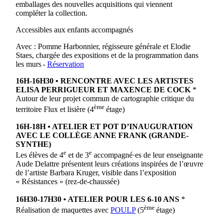
emballages des nouvelles acquisitions qui viennent
compléter la collection.
Accessibles aux enfants accompagnés
Avec : Pomme Harbonnier, régisseure générale et Elodie
Staes, chargée des expositions et de la programmation dans
les murs -
Réservation
16H-16H30 • RENCONTRE AVEC LES ARTISTES
ELISA PERRIGUEUR ET MAXENCE DE COCK
*
Autour de leur projet commun de cartographie critique du
ème
territoire Flux et lisière (4
étage)
16H-18H • ATELIER ET POT D’INAUGURATION
AVEC LE COLLÈGE ANNE FRANK (GRANDE-
SYNTHE)
e
e
Les élèves de 4
et de 3
accompagné·es de leur enseignante
Aude Delattre présentent leurs créations inspirées de l’œuvre
de l’artiste Barbara Kruger, visible dans l’exposition
« Résistances » (rez-de-chaussée)
16H30-17H30 • ATELIER POUR LES 6-10 ANS
*
ème
Réalisation de maquettes avec
POULP
(5
étage)