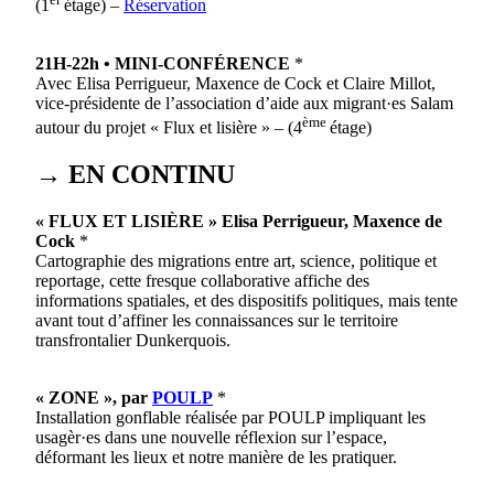
(1
étage) –
Réservation
21H-22h • MINI-CONFÉRENCE
*
Avec Elisa Perrigueur, Maxence de Cock et Claire Millot,
vice-présidente de l’association d’aide aux migrant·es Salam
ème
autour du projet « Flux et lisière » – (4
étage)
→
EN CONTINU
« FLUX ET LISIÈRE » Elisa Perrigueur, Maxence de
Cock
*
Cartographie des migrations entre art, science, politique et
reportage, cette fresque collaborative affiche des
informations spatiales, et des dispositifs politiques, mais tente
avant tout d’affiner les connaissances sur le territoire
transfrontalier Dunkerquois.
« ZONE », par
POULP
*
Installation gonflable réalisée par POULP impliquant les
usagèr·es dans une nouvelle réflexion sur l’espace,
déformant les lieux et notre manière de les pratiquer.