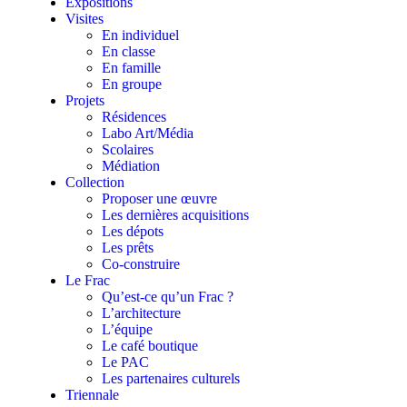
Expositions
Visites
En individuel
En classe
En famille
En groupe
Projets
Résidences
Labo Art/Média
Scolaires
Médiation
Collection
Proposer une œuvre
Les dernières acquisitions
Les dépots
Les prêts
Co-construire
Le Frac
Qu’est-ce qu’un Frac ?
L’architecture
L’équipe
Le café boutique
Le PAC
Les partenaires culturels
Triennale