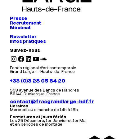
Presse
Recrutement
Mécénat
Newsletter
Infos pratiques
Suivez-nous
Instagram
Facebook
LinkedIn
YouTube
SoundCloud
Fonds régional d’art contemporain
Grand Large — Hauts-de-France
+33 (0)3 28 65 84 20
503 avenue des Bancs de Flandres
59140 Dunkerque, France
contact@fracgrandlarge-hdf.fr
Horaires
Mercredi au dimanche de 14h à 18h
Fermetures et jours fériés
Les 25 Décembre, 1er Janvier et 1er Mai
et en périodes de montage