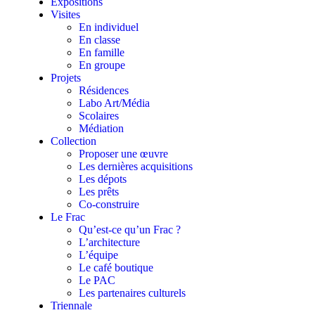
Expositions
Visites
En individuel
En classe
En famille
En groupe
Projets
Résidences
Labo Art/Média
Scolaires
Médiation
Collection
Proposer une œuvre
Les dernières acquisitions
Les dépots
Les prêts
Co-construire
Le Frac
Qu’est-ce qu’un Frac ?
L’architecture
L’équipe
Le café boutique
Le PAC
Les partenaires culturels
Triennale