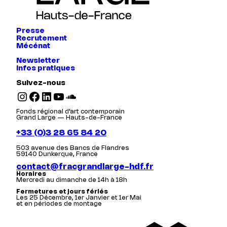
Presse
Recrutement
Mécénat
Newsletter
Infos pratiques
Suivez-nous
Instagram
Facebook
LinkedIn
YouTube
SoundCloud
Fonds régional d’art contemporain
Grand Large — Hauts-de-France
+33 (0)3 28 65 84 20
503 avenue des Bancs de Flandres
59140 Dunkerque, France
contact@fracgrandlarge-hdf.fr
Horaires
Mercredi au dimanche de 14h à 18h
Fermetures et jours fériés
Les 25 Décembre, 1er Janvier et 1er Mai
et en périodes de montage