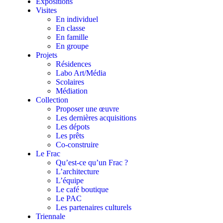
Expositions
Visites
En individuel
En classe
En famille
En groupe
Projets
Résidences
Labo Art/Média
Scolaires
Médiation
Collection
Proposer une œuvre
Les dernières acquisitions
Les dépots
Les prêts
Co-construire
Le Frac
Qu’est-ce qu’un Frac ?
L’architecture
L’équipe
Le café boutique
Le PAC
Les partenaires culturels
Triennale