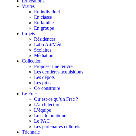
Expositions
Visites
En individuel
En classe
En famille
En groupe
Projets
Résidences
Labo Art/Média
Scolaires
Médiation
Collection
Proposer une œuvre
Les dernières acquisitions
Les dépots
Les prêts
Co-construire
Le Frac
Qu’est-ce qu’un Frac ?
L’architecture
L’équipe
Le café boutique
Le PAC
Les partenaires culturels
Triennale